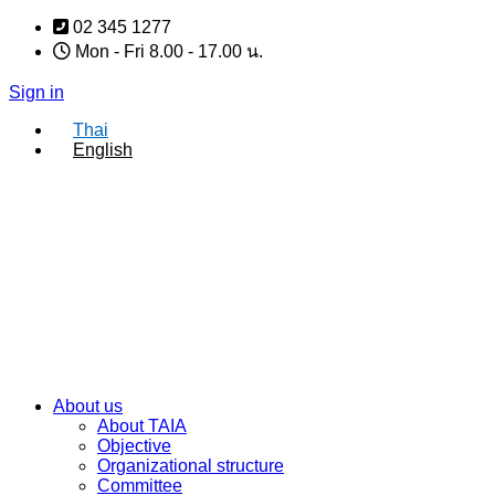
Skip
02 345 1277
to
Mon - Fri 8.00 - 17.00 น.
content
Sign in
Thai
English
About us
About TAIA
Objective
Organizational structure
Committee