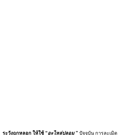
ระวังถูกหลอก ให้ใช้ “
อะไหล่ปลอม
”
ปัจจุบัน การละเมิด