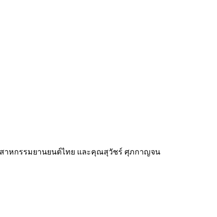
อุตสาหกรรมยานยนต์ไทย และคุณสุวัชร์ ศุภกาญจน